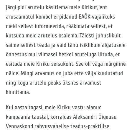
järgi pidi arutelu käsitlema meie Kirikut, ent
arusaamatul kombel ei pidanud EAÕK vajalikuks
meid sellest informeerida, rääkimata sellest, et
kutsuda meid arutelus osalema. Täiesti juhuslikult
saime sellest teada ja vaid tänu isiklikule algatusele
õnnestus mul viimasel hetkel aruteluga liituda, et
esitada meie Kiriku seisukoht. See oli väga märgiline
näide. Mingi arvamus on juba ette välja kuulutatud
ning kogu arutelu peaks üksnes arvamust
kinnitama.
Kui aasta tagasi, meie Kiriku vastu alanud
kampaania taustal, korraldas Aleksandri Õigeusu
Vennaskond rahvusvahelise teadus‑praktilise