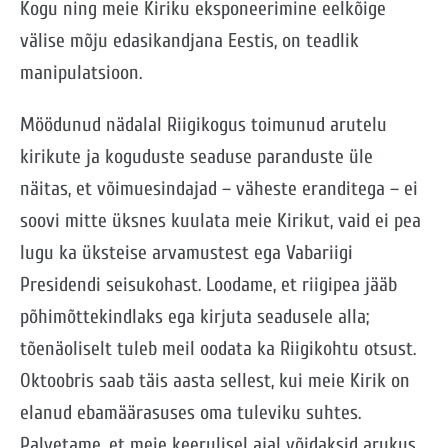
Kogu ning meie Kiriku eksponeerimine eelkõige
välise mõju edasikandjana Eestis, on teadlik
manipulatsioon.
Möödunud nädalal Riigikogus toimunud arutelu
kirikute ja koguduste seaduse paranduste üle
näitas, et võimuesindajad – väheste eranditega – ei
soovi mitte üksnes kuulata meie Kirikut, vaid ei pea
lugu ka üksteise arvamustest ega Vabariigi
Presidendi seisukohast. Loodame, et riigipea jääb
põhimõttekindlaks ega kirjuta seadusele alla;
tõenäoliselt tuleb meil oodata ka Riigikohtu otsust.
Oktoobris saab täis aasta sellest, kui meie Kirik on
elanud ebamäärasuses oma tuleviku suhtes.
Palvetame, et meie keerulisel ajal võidaksid arukus