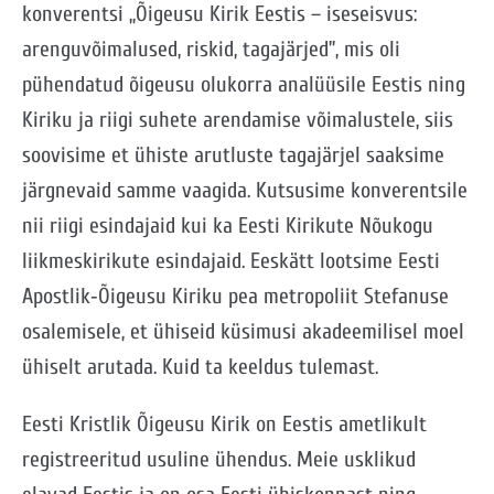
konverentsi „Õigeusu Kirik Eestis – iseseisvus:
arenguvõimalused, riskid, tagajärjed”, mis oli
pühendatud õigeusu olukorra analüüsile Eestis ning
Kiriku ja riigi suhete arendamise võimalustele, siis
soovisime et ühiste arutluste tagajärjel saaksime
järgnevaid samme vaagida. Kutsusime konverentsile
nii riigi esindajaid kui ka Eesti Kirikute Nõukogu
liikmeskirikute esindajaid. Eeskätt lootsime Eesti
Apostlik‑Õigeusu Kiriku pea metropoliit Stefanuse
osalemisele, et ühiseid küsimusi akadeemilisel moel
ühiselt arutada. Kuid ta keeldus tulemast.
Eesti Kristlik Õigeusu Kirik on Eestis ametlikult
registreeritud usuline ühendus. Meie usklikud