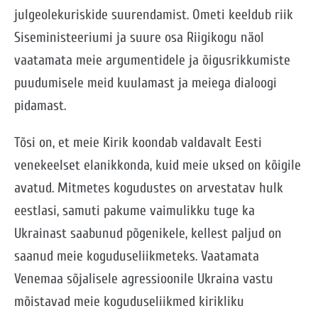
julgeolekuriskide suurendamist. Ometi keeldub riik
Siseministeeriumi ja suure osa Riigikogu näol
vaatamata meie argumentidele ja õigusrikkumiste
puudumisele meid kuulamast ja meiega dialoogi
pidamast.
Tõsi on, et meie Kirik koondab valdavalt Eesti
venekeelset elanikkonda, kuid meie uksed on kõigile
avatud. Mitmetes kogudustes on arvestatav hulk
eestlasi, samuti pakume vaimulikku tuge ka
Ukrainast saabunud põgenikele, kellest paljud on
saanud meie koguduseliikmeteks. Vaatamata
Venemaa sõjalisele agressioonile Ukraina vastu
mõistavad meie koguduseliikmed kirikliku