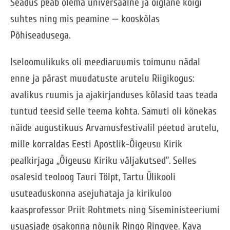
Seadus peab olema universaalne ja õiglane kõigi
suhtes ning mis peamine — kooskõlas
Põhiseadusega.
Iseloomulikuks oli meediaruumis toimunu nädal
enne ja pärast muudatuste arutelu Riigikogus:
avalikus ruumis ja ajakirjanduses kõlasid taas teada
tuntud teesid selle teema kohta. Samuti oli kõnekas
näide augustikuus Arvamusfestivalil peetud arutelu,
mille korraldas Eesti Apostlik-Õigeusu Kirik
pealkirjaga „Õigeusu Kiriku väljakutsed”. Selles
osalesid teoloog Tauri Tölpt, Tartu Ülikooli
usuteaduskonna asejuhataja ja kirikuloo
kaasprofessor Priit Rohtmets ning Siseministeeriumi
usuasjade osakonna nõunik Ringo Ringvee. Kava