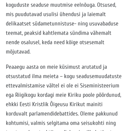
koguduste seaduse muutmise eelnõuga. Otsused,
mis puudutavad usulisi ühendusi ja laiemalt
delikaatset südametunnistuse- ning usuvabaduse
teemat, peaksid kahtlemata sündima vähemalt
nende osalusel, keda need kõige otsesemalt
mõjutavad.
Peaaegu aasta on meie küsimust arutatud ja
otsustatud ilma meieta – kogu seadusemuudatuste
ettevalmistamise vältel ei ole ei Siseministeerium
ega Riigikogu kordagi meie Kiriku poole pöördunud,
ehkki Eesti Kristlik Õigeusu Kirikut mainiti
korduvalt parlamendidebattides. Oleme pakkunud
kohtumisi, valmis selgitama oma seisukohti ning