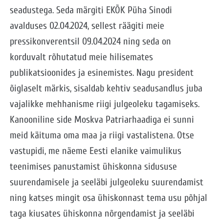
seadustega. Seda märgiti EKÕK Püha Sinodi
avalduses 02.04.2024, sellest räägiti meie
pressikonverentsil 09.04.2024 ning seda on
korduvalt rõhutatud meie hilisemates
publikatsioonides ja esinemistes. Nagu president
õiglaselt märkis, sisaldab kehtiv seadusandlus juba
vajalikke mehhanisme riigi julgeoleku tagamiseks.
Kanooniline side Moskva Patriarhaadiga ei sunni
meid käituma oma maa ja riigi vastalistena. Otse
vastupidi, me näeme Eesti elanike vaimulikus
teenimises panustamist ühiskonna sidususe
suurendamisele ja seeläbi julgeoleku suurendamist
ning katses mingit osa ühiskonnast tema usu põhjal
taga kiusates ühiskonna nõrgendamist ja seeläbi