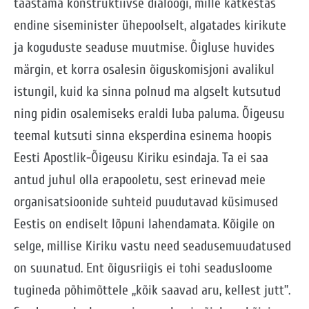
taastama konstruktiivse dialoogi, mille katkestas
endine siseminister ühepoolselt, algatades kirikute
ja koguduste seaduse muutmise. Õigluse huvides
märgin, et korra osalesin õiguskomisjoni avalikul
istungil, kuid ka sinna polnud ma algselt kutsutud
ning pidin osalemiseks eraldi luba paluma. Õigeusu
teemal kutsuti sinna eksperdina esinema hoopis
Eesti Apostlik-Õigeusu Kiriku esindaja. Ta ei saa
antud juhul olla erapooletu, sest erinevad meie
organisatsioonide suhteid puudutavad küsimused
Eestis on endiselt lõpuni lahendamata. Kõigile on
selge, millise Kiriku vastu need seadusemuudatused
on suunatud. Ent õigusriigis ei tohi seadusloome
tugineda põhimõttele „kõik saavad aru, kellest jutt”.