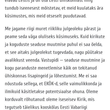
elavad Eestis ja on osa Eesti ühiskonnast ning
tundub iseenesest mõistetav, et meid kuulataks ära
küsimustes, mis meid otseselt puudutavad.
Me jagame riigi muret riikliku julgeoleku pärast ja
peame seda väga oluliseks küsimuseks. Kuid kirikute
ja koguduste seaduse muutmise puhul ei saa öelda,
et see aitaks julgeolekut tugevdada, nagu püütakse
avalikkust veenda. Vastupidi — seaduse muutmine ja
kogu paranduste menetlemise käik on tekitanud
ühiskonnas lisapingeid ja lõhestumist. Me ei saa
nõustuda sellega, et EKÕK-d, selle vaimulikkonda ja
ilmikuid käsitletakse potentsiaalse ohuna. Oleme
korduvalt rõhutanud: oleme iseseisev Kirik, mis
tegutseb täielikus kooskõlas Eesti Vabariigi