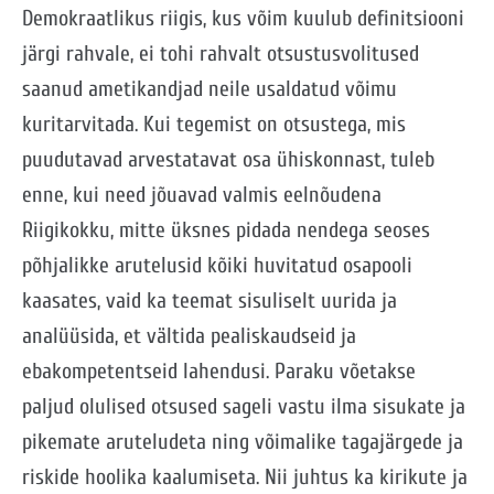
Demokraatlikus riigis, kus võim kuulub definitsiooni
järgi rahvale, ei tohi rahvalt otsustusvolitused
saanud ametikandjad neile usaldatud võimu
kuritarvitada. Kui tegemist on otsustega, mis
puudutavad arvestatavat osa ühiskonnast, tuleb
enne, kui need jõuavad valmis eelnõudena
Riigikokku, mitte üksnes pidada nendega seoses
põhjalikke arutelusid kõiki huvitatud osapooli
kaasates, vaid ka teemat sisuliselt uurida ja
analüüsida, et vältida pealiskaudseid ja
ebakompetentseid lahendusi. Paraku võetakse
paljud olulised otsused sageli vastu ilma sisukate ja
pikemate aruteludeta ning võimalike tagajärgede ja
riskide hoolika kaalumiseta. Nii juhtus ka kirikute ja