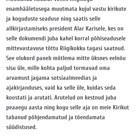
enamhääletusega muutmata kujul vastu kirikute
ja koguduste seaduse ning saatis selle
allkirjastamiseks president Alar Karisele, kes on
selle dokumendi juba kahel korral põhiseadusele
mittevastavuse tõttu Riigikokku tagasi saatnud.
See olukord paneb mõtlema mitte üksnes eelnõu
sisu üle, mille kohta paljud tormavad oma
arvamust jagama sotsiaalmeedias ja
ajakirjanduses, vaid ka selle üle, kuidas seda
koostati ja arutati. Arutelud on kestnud juba
peaaegu aasta ning kogu selle aja on meie Kirikut
tabanud põhjendamatud ja tõendamata
süüdistused.