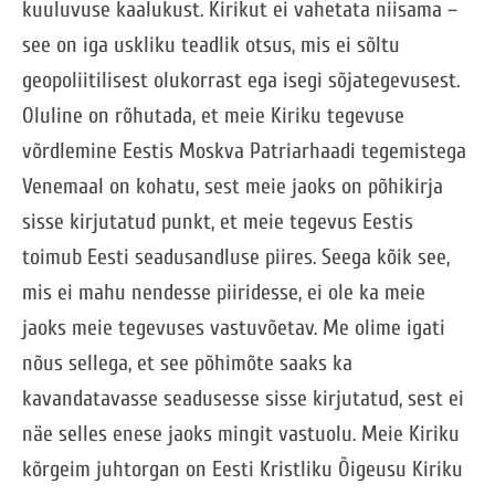
kuuluvuse kaalukust. Kirikut ei vahetata niisama –
see on iga uskliku teadlik otsus, mis ei sõltu
geopoliitilisest olukorrast ega isegi sõjategevusest.
Oluline on rõhutada, et meie Kiriku tegevuse
võrdlemine Eestis Moskva Patriarhaadi tegemistega
Venemaal on kohatu, sest meie jaoks on põhikirja
sisse kirjutatud punkt, et meie tegevus Eestis
toimub Eesti seadusandluse piires. Seega kõik see,
mis ei mahu nendesse piiridesse, ei ole ka meie
jaoks meie tegevuses vastuvõetav. Me olime igati
nõus sellega, et see põhimõte saaks ka
kavandatavasse seadusesse sisse kirjutatud, sest ei
näe selles enese jaoks mingit vastuolu. Meie Kiriku
kõrgeim juhtorgan on Eesti Kristliku Õigeusu Kiriku