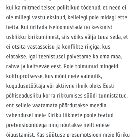
kui ka mitmed teised poliitikud tõdenud, et need ei
ole millegi vastu eksinud, kellelegi pole midagi ette
heita. Kui üritada iseloomustada nö keskmist
usklikku kirikuinimest, siis võiks välja tuua seda, et
ei otsita vastasseisu ja konflikte riigiga, kus
elatakse. Igal teenistusel palvetame ka oma maa,
rahva ja kaitseväe eest. Pole toimunud mingeid
kohtuprotsesse, kus mõni meie vaimulik,
kogudusetöötaja või aktiivne ilmik oleks Eesti
põhiseadusliku korra rikkumises süüdi tunnistatud,
ent sellele vaatamata pöördutakse meedia
vahendusel meie Kiriku liikmete poole teatud
pretensioonidega ning nõutakse neilt enese
õigustamist. Kas süütuse presumptsioon meie Kiriku