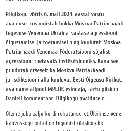
Riigikogu võttis 6. mail 2024. aastal vastu
avalduse, kus mõistab hukka Moskva Patriarhaadi
tegevuse Venemaa Ukraina-vastase agressiooni
õigustamisel ja toetamisel ning kuulutab Moskva
Patriarhaadi Venemaa Föderatsiooni sõjalist
agressiooni toetavaks institutsiooniks. Kuna see
puudutab otseselt ka Moskva Patriarhaadi
jurisdiktsiooni alla kuuluvat Eesti Õigeusu Kirikut,
avaldame allpool MPEÕK esindaja, Tartu piiskop
Danieli kommentaari Riigikogu avaldusele.
Oleme juba palju kordi rõhutanud, et Üleilmse Vene
Rahvuskogu puhul on tegemist ühiskondlik-