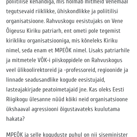
poliitilise kehandiga, mis hõlmab mitmeid Venemaal
tegutsevaid riiklikke, ühiskondlikke ja poliitilisi
organisatsioone. Rahvuskogu eesistujaks on Vene
Õigeusu Kiriku patriarh, ent ometi pole tegemist
kirikliku organisatsiooniga, mis kõneleks Kiriku
nimel, seda enam et MPEÕK nimel. Lisaks patriarhile
ja mitmetele VÕK-i piiskoppidele on Rahvuskogus
veel ülikoolirektoreid ja -professoreid, regioonide ja
linnade seadusandlike kogude eesistujaid,
lasteajakirjade peatoimetajaid jne. Kas oleks Eesti
Riigikogu ülesanne nüüd kõiki neid organisatsioone
ükshaaval agressiooni õigustavateks kuulutama
hakata?
MPEÕK ja selle koguduste puhul on nii siseminister