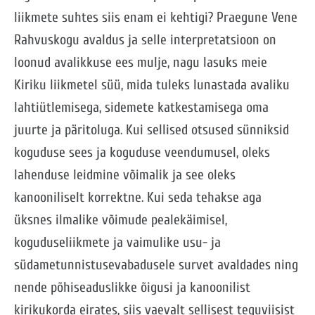
liikmete suhtes siis enam ei kehtigi? Praegune Vene
Rahvuskogu avaldus ja selle interpretatsioon on
loonud avalikkuse ees mulje, nagu lasuks meie
Kiriku liikmetel süü, mida tuleks lunastada avaliku
lahtiütlemisega, sidemete katkestamisega oma
juurte ja päritoluga. Kui sellised otsused sünniksid
koguduse sees ja koguduse veendumusel, oleks
lahenduse leidmine võimalik ja see oleks
kanooniliselt korrektne. Kui seda tehakse aga
üksnes ilmalike võimude pealekäimisel,
koguduseliikmete ja vaimulike usu- ja
südametunnistusevabadusele survet avaldades ning
nende põhiseaduslikke õigusi ja kanoonilist
kirikukorda eirates, siis vaevalt sellisest teguviisist