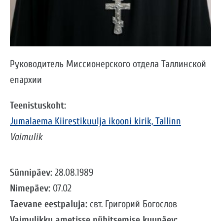
Руководитель Миссионерского отдела Таллинской
епархии
Teenistuskoht:
Jumalaema Kiirestikuulja ikooni kirik, Tallinn
Vaimulik
Sünnipäev:
28.08.1989
Nimepäev:
07.02
Taevane eestpaluja:
свт. Григорий Богослов
Vaimulikku ametisse pühitsemise kuupäev: