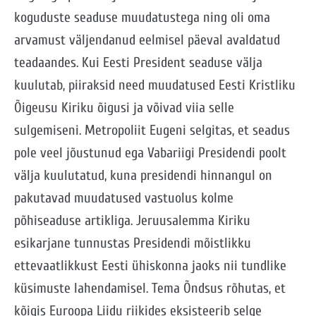
koguduste seaduse muudatustega ning oli oma
arvamust väljendanud eelmisel päeval avaldatud
teadaandes. Kui Eesti President seaduse välja
kuulutab, piiraksid need muudatused Eesti Kristliku
Õigeusu Kiriku õigusi ja võivad viia selle
sulgemiseni. Metropoliit Eugeni selgitas, et seadus
pole veel jõustunud ega Vabariigi Presidendi poolt
välja kuulutatud, kuna presidendi hinnangul on
pakutavad muudatused vastuolus kolme
põhiseaduse artikliga. Jeruusalemma Kiriku
esikarjane tunnustas Presidendi mõistlikku
ettevaatlikkust Eesti ühiskonna jaoks nii tundlike
küsimuste lahendamisel. Tema Õndsus rõhutas, et
kõigis Euroopa Liidu riikides eksisteerib selge