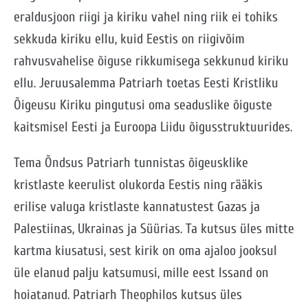
eraldusjoon riigi ja kiriku vahel ning riik ei tohiks
sekkuda kiriku ellu, kuid Eestis on riigivõim
rahvusvahelise õiguse rikkumisega sekkunud kiriku
ellu. Jeruusalemma Patriarh toetas Eesti Kristliku
Õigeusu Kiriku pingutusi oma seaduslike õiguste
kaitsmisel Eesti ja Euroopa Liidu õigusstruktuurides.
Tema Õndsus Patriarh tunnistas õigeusklike
kristlaste keerulist olukorda Eestis ning rääkis
erilise valuga kristlaste kannatustest Gazas ja
Palestiinas, Ukrainas ja Süürias. Ta kutsus üles mitte
kartma kiusatusi, sest kirik on oma ajaloo jooksul
üle elanud palju katsumusi, mille eest Issand on
hoiatanud. Patriarh Theophilos kutsus üles