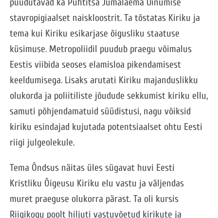
puudutavad ka Pühtitsa Jumalaema Uinumise
stavropigiaalset naiskloostrit. Ta tõstatas Kiriku ja
tema kui Kiriku esikarjase õigusliku staatuse
küsimuse. Metropoliidil puudub praegu võimalus
Eestis viibida seoses elamisloa pikendamisest
keeldumisega. Lisaks arutati Kiriku majanduslikku
olukorda ja poliitiliste jõudude sekkumist kiriku ellu,
samuti põhjendamatuid süüdistusi, nagu võiksid
kiriku esindajad kujutada potentsiaalset ohtu Eesti
riigi julgeolekule.
Tema Õndsus näitas üles sügavat huvi Eesti
Kristliku Õigeusu Kiriku elu vastu ja väljendas
muret praeguse olukorra pärast. Ta oli kursis
Riigikogu poolt hiljuti vastuvõetud kirikute ja