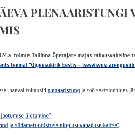
PÄEVA PLENAARISTUNGI 
LMIS
024.a. toimus Tallinna Õpetajate majas rahvusvaheline t
nts teemal “Õigeusukirik Eestis – iseseisvus: arenguvõim
esel päeval toimusid
plenaaristung
ja töö sektsioonides jä
: jaotumise ületamine”
;
ond ja südametunnistuse ning usuvabaduse kaitse”
.