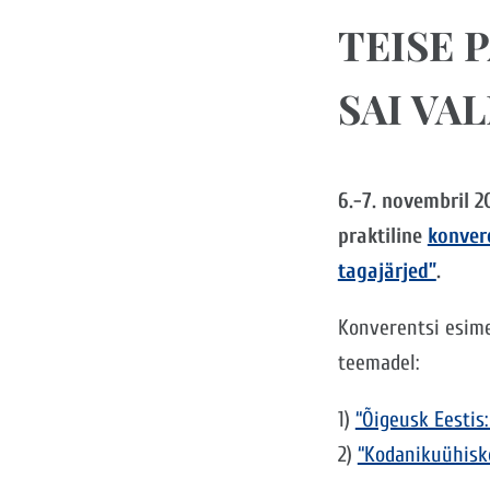
TEISE 
SAI VA
6.-7. novembril 2
praktiline
konvere
tagajärjed”
.
Konverentsi esim
teemadel:
1)
“Õigeusk Eestis
2)
“Kodanikuühisk