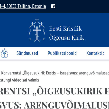
1-4, 10133 Tallinn, Estonia
Eesti Kristlik
Õigeusu Kirik
Sündmused
Publikatsioonid
Kontaktid
Konverentsi „Õigeusukirik Eestis – iseseisvus: arenguvõimalused,
stungi video sai valmis
ENTSI „ÕIGEUSUKIRIK E
SVUS: ARENGUVÕIMALUSE