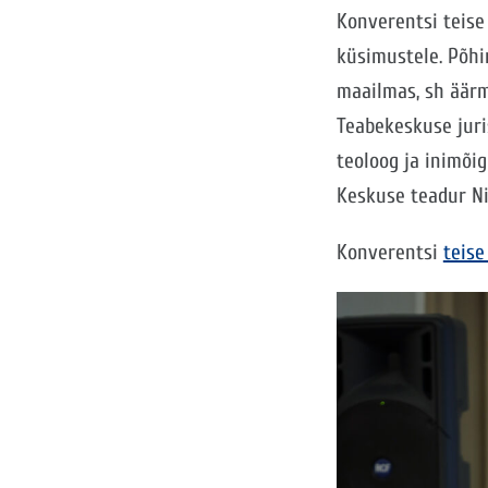
Konverentsi teise
küsimustele. Põhi
maailmas, sh äärm
Teabekeskuse juris
teoloog ja inimõig
Keskuse teadur Ni
Konverentsi
teise