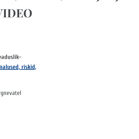
VIDEO
eaduslik-
alused, riskid,
rgnevatel