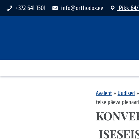
+372 641 1301
info@orthodox.ee
Pikk 64/
Avaleht
»
Uudised
»
teise päeva plenaari
KONVER
ISESEI