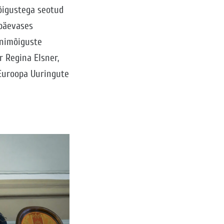
õigustega seotud
apäevases
Inimõiguste
r Regina Elsner,
-Euroopa Uuringute