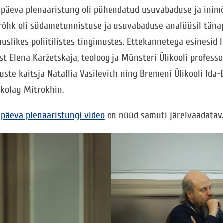
 päeva plenaaristung oli pühendatud usuvabaduse ja inim
rõhk oli südametunnistuse ja usuvabaduse analüüsil tän
uslikes poliitilistes tingimustes. Ettekannetega esinesid 
t Elena Karžetskaja, teoloog ja Münsteri Ülikooli professo
uste kaitsja Natallia Vasilevich ning Bremeni Ülikooli Ida
kolay Mitrokhin.
 päeva plenaaristungi video
on nüüd samuti järelvaadatav.