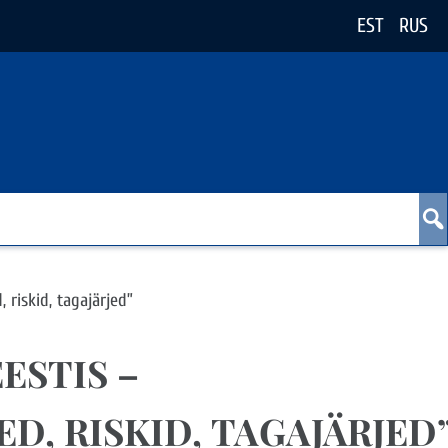
EST
RUS
 riskid, tagajärjed”
ESTIS –
D, RISKID, TAGAJÄRJED