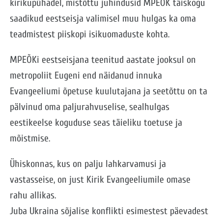
kirikupühadel, mistõttu juhindusid MPEÕK täiskogu
saadikud eestseisja valimisel muu hulgas ka oma
teadmistest piiskopi isikuomaduste kohta.
MPEÕKi eestseisjana teenitud aastate jooksul on
metropoliit Eugeni end näidanud innuka
Evangeeliumi õpetuse kuulutajana ja seetõttu on ta
pälvinud oma paljurahvuselise, sealhulgas
eestikeelse koguduse seas täieliku toetuse ja
mõistmise.
Ühiskonnas, kus on palju lahkarvamusi ja
vastasseise, on just Kirik Evangeeliumile omase
rahu allikas.
Juba Ukraina sõjalise konflikti esimestest päevadest