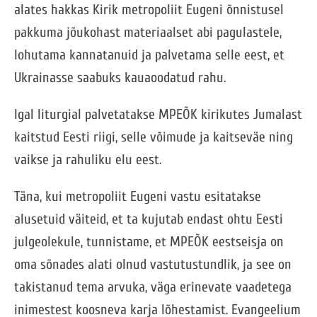
alates hakkas Kirik metropoliit Eugeni õnnistusel
pakkuma jõukohast materiaalset abi pagulastele,
lohutama kannatanuid ja palvetama selle eest, et
Ukrainasse saabuks kauaoodatud rahu.
Igal liturgial palvetatakse MPEÕK kirikutes Jumalast
kaitstud Eesti riigi, selle võimude ja kaitseväe ning
vaikse ja rahuliku elu eest.
Täna, kui metropoliit Eugeni vastu esitatakse
alusetuid väiteid, et ta kujutab endast ohtu Eesti
julgeolekule, tunnistame, et MPEÕK eestseisja on
oma sõnades alati olnud vastutustundlik, ja see on
takistanud tema arvuka, väga erinevate vaadetega
inimestest koosneva karja lõhestamist. Evangeelium