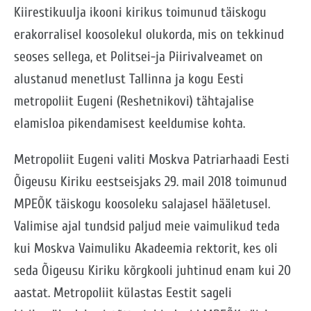
Kiirestikuulja ikooni kirikus toimunud täiskogu
erakorralisel koosolekul olukorda, mis on tekkinud
seoses sellega, et Politsei-ja Piirivalveamet on
alustanud menetlust Tallinna ja kogu Eesti
metropoliit Eugeni (Reshetnikovi) tähtajalise
elamisloa pikendamisest keeldumise kohta.
Metropoliit Eugeni valiti Moskva Patriarhaadi Eesti
Õigeusu Kiriku eestseisjaks 29. mail 2018 toimunud
MPEÕK täiskogu koosoleku salajasel hääletusel.
Valimise ajal tundsid paljud meie vaimulikud teda
kui Moskva Vaimuliku Akadeemia rektorit, kes oli
seda Õigeusu Kiriku kõrgkooli juhtinud enam kui 20
aastat. Metropoliit külastas Eestit sageli