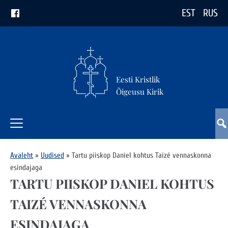
EST
RUS
Eesti Kristlik
Õigeusu Kirik
Avaleht
»
Uudised
»
Tartu piiskop Daniel kohtus Taizé vennaskonna
esindajaga
TARTU PIISKOP DANIEL KOHTUS
TAIZÉ VENNASKONNA
ESINDAJAGA