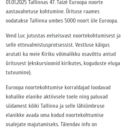
01.01.2025 Tallinnas 47. Taizé Euroopa noorte
aastavahetuse kohtumine. Ürituse raames
oodatakse Tallinna umbes 5000 noort üle Euroopa.
Vend Luc jutustas eelseisvast noortekohtumisest ja
selle ettevalmistusprotsessist. Vestluse käigus
arutati ka meie Kiriku võimalikku osavõttu antud
üritusest (ekskursioonid kirikutes, koguduste eluga
tutvumine).
Euroopa noortekohtumise korraldajad loodavad
kohalike elanike aktiivsele toele ning paluvad
südamest kõiki Tallinna ja selle lähiümbruse
elanikke avada oma kodud noortekohtumise
osalejate majutamiseks. Täiendav info on