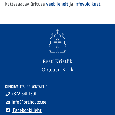
kättesaadav ürituse
veebilehelt
ja
infovoldikust
.
Eesti Kristlik
Õigeusu Kirik
KIRIKUVALITSUSE KONTAKTID
+372 641 1301
info@orthodox.ee
Facebooki leht