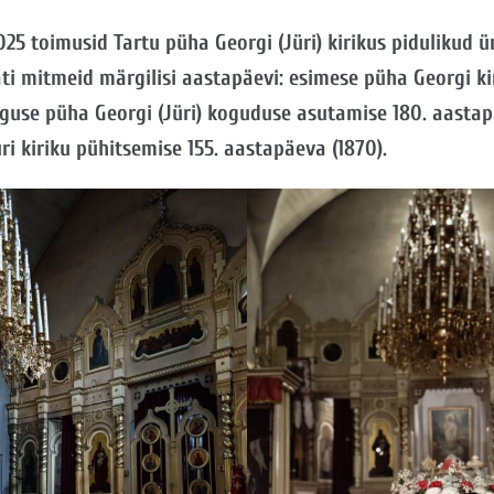
025 toimusid Tartu püha Georgi (Jüri) kirikus pidulikud ü
ati mitmeid märgilisi aastapäevi: esimese püha Georgi ki
guse püha Georgi (Jüri) koguduse asutamise 180. aastapä
i kiriku pühitsemise 155. aastapäeva (1870).