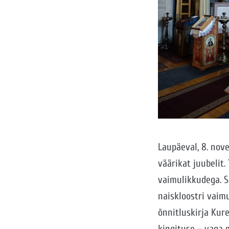
Laupäeval, 8. nove
väärikat juubelit.
vaimulikkudega. 
naiskloostri vaimu
õnnitluskirja Kur
kingituse – vaga m