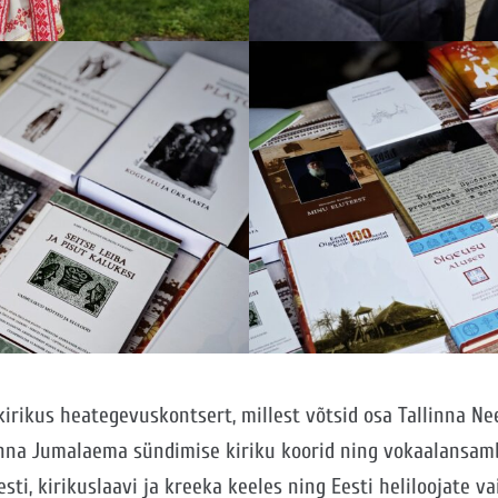
kirikus heategevuskontsert, millest võtsid osa Tallinna N
linna Jumalaema sündimise kiriku koorid ning vokaalansam
esti, kirikuslaavi ja kreeka keeles ning Eesti heliloojate v