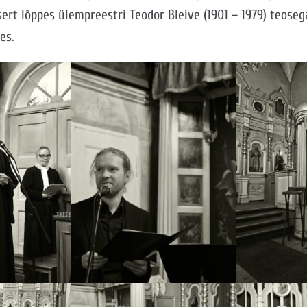
ert lõppes ülempreestri Teodor Bleive (1901 – 1979) teoseg
es.