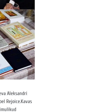
eeva Aleksandri
bel Rejoice.Kavas
aimulikud