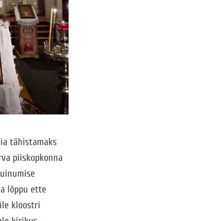
gia tähistamaks
arva piiskopkonna
 uinumise
ia lõppu ette
le kloostri
le kirikus