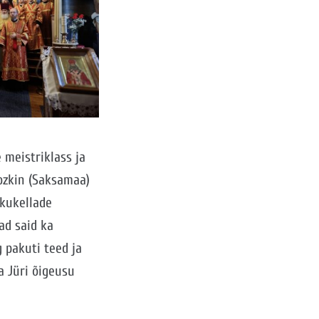
 meistriklass ja
ozkin (Saksamaa)
ikukellade
ad said ka
g pakuti teed ja
a Jüri õigeusu