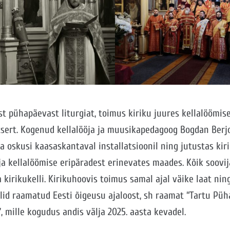
st pühapäevast liturgiat, toimus kiriku juures kellalöömise
tsert. Kogenud kellalööja ja muusikapedagoog Bogdan Berj
 oskusi kaasaskantaval installatsioonil ning jutustas kir
 ja kellalöömise eripäradest erinevates maades. Kõik soovij
 kirikukelli. Kirikuhoovis toimus samal ajal väike laat nin
olid raamatud Eesti õigeusu ajaloost, sh raamat “Tartu Püh
, mille kogudus andis välja 2025. aasta kevadel.