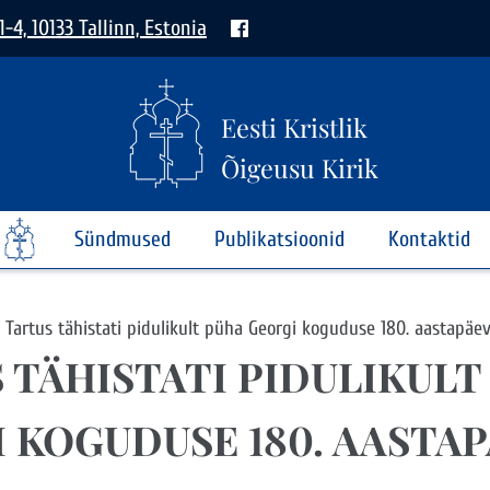
1-4, 10133 Tallinn, Estonia
Eesti Kristlik
Õigeusu Kirik
Sündmused
Publikatsioonid
Kontaktid
Tartus tähistati pidulikult püha Georgi koguduse 180. aastapäe
 TÄHISTATI PIDULIKULT
 KOGUDUSE 180. AASTA