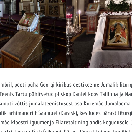
mbril, peeti püha Georgi kirikus eestikeelne Jumalik litur
 Teenis Tartu pühitsetud piiskop Daniel koos Tallinna ja N
Samuti võttis jumalateenistusest osa Kuremäe Jumalaema
lik arhimandriit Saamuel (Karask), kes luges pärast liturg
emäe kloostri iguumenja Filaretalt ning andis kogudusele ü
ärtri Tamara (Satsi) ikooni. Pärast lõunat toimus huviliste