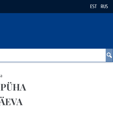
EST
RUS
va
 PÜHA
PÄEVA