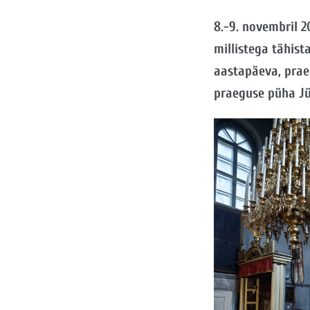
8.-9. novembril 2
millistega tähist
aastapäeva, prae
praeguse püha Jür