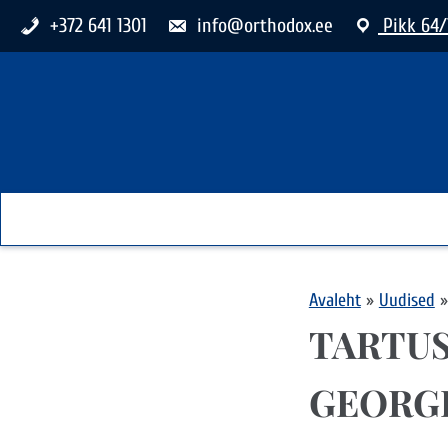
+372 641 1301
info@orthodox.ee
Pikk 64/
Avaleht
»
Uudised
»
TARTUS
GEORGI