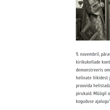
9. novembril, pära
kirikukellade kon
demonstreeris oma
helinate liikidest
proovida helistada
pirukaid. Müügil 
koguduse ajalugu”