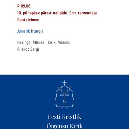
P 09.08
10. pühapäev pärast nelipühi. Smr. tervendaja
Panteleimon
Jumalik liturgia
Peaingel Miikaeli kirik, Maardu
Piiskop Sergi
Eesti Kristlik
Õigeusu Kirik