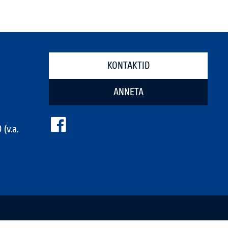
KONTAKTID
ANNETA
 (v.a.