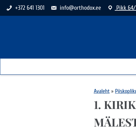
+372 641 1301
info@orthodox.ee
Pikk 64/
Avaleht
»
Piiskopli
1. KIR
MÄLES