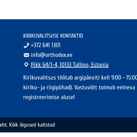
KIRIKUVALITSUSE KONTAKTID
+372 641 1301
info@orthodox.ee
Pikk 64/1-4, 10133 Tallinn, Estonia
Kirikuvalitsus töötab argipäeviti kell 9:00 - 15:00
kiriku- ja riigipühad). Vastuvõtt toimub eelneva
registreerimise alusel
eht. Kõik õigused kaitstud