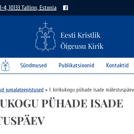
1-4, 10133 Tallinn, Estonia
Eesti Kristlik
Õigeusu Kirik
Sündmused
Publikatsioonid
Kontaktid
kud jumalateenistused
»
1. kirikukogu pühade isade mälestuspäev
IKUKOGU PÜHADE ISADE
TUSPÄEV