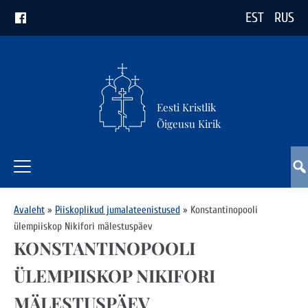
EST
RUS
Eesti Kristlik
Õigeusu Kirik
Avaleht
»
Piiskoplikud jumalateenistused
»
Konstantinopooli
ülempiiskop Nikifori mälestuspäev
KONSTANTINOPOOLI
ÜLEMPIISKOP NIKIFORI
MÄLESTUSPÄEV