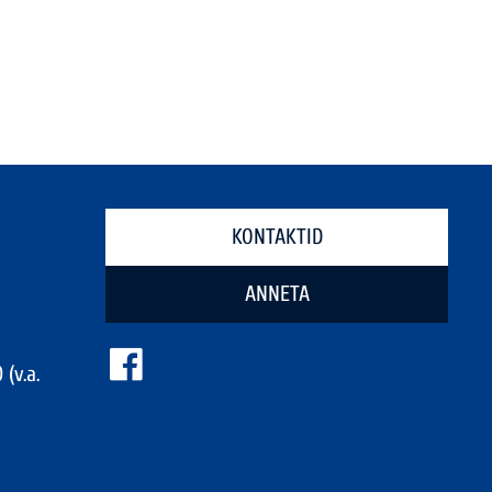
KONTAKTID
ANNETA
 (v.a.