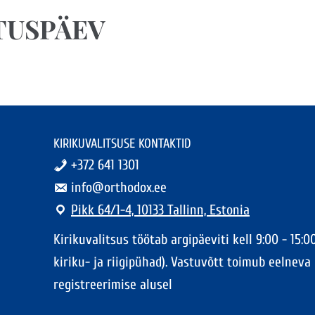
TUSPÄEV
KIRIKUVALITSUSE KONTAKTID
+372 641 1301
info@orthodox.ee
Pikk 64/1-4, 10133 Tallinn, Estonia
Kirikuvalitsus töötab argipäeviti kell 9:00 - 15:00
kiriku- ja riigipühad). Vastuvõtt toimub eelneva
registreerimise alusel