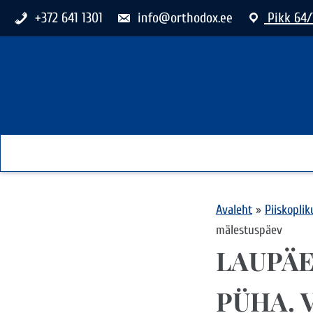
+372 641 1301
info@orthodox.ee
Pikk 64/
Avaleht
»
Piiskopli
mälestuspäev
LAUPÄE
PÜHA. 