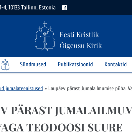
1-4, 10133 Tallinn, Estonia
Eesti Kristlik
Õigeusu Kirik
Sündmused
Publikatsioonid
Kontaktid
kud jumalateenistused
»
Laupäev pärast Jumalailmumise püha. V
V PÄRAST JUMALAILMUM
VAGA TEODOOSI SUURE