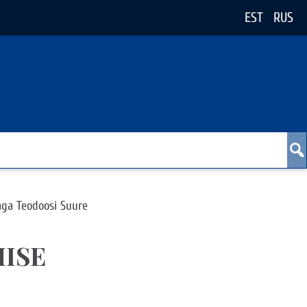
EST
RUS
aga Teodoosi Suure
ISE