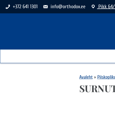
+372 641 1301
info@orthodox.ee
Pikk 64/
Avaleht
»
Piiskopli
SURNU