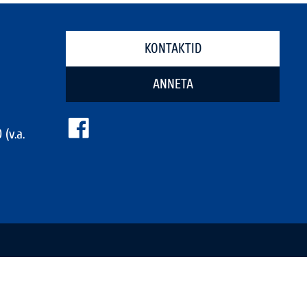
KONTAKTID
ANNETA
 (v.a.