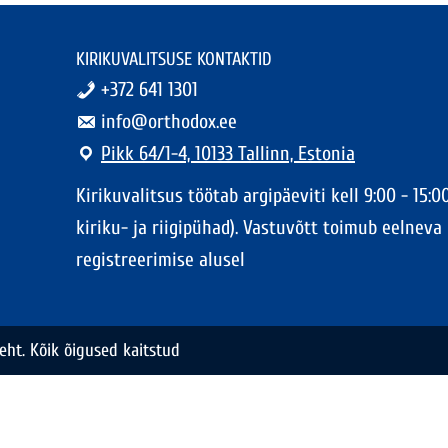
KIRIKUVALITSUSE KONTAKTID
+372 641 1301
info@orthodox.ee
Pikk 64/1-4, 10133 Tallinn, Estonia
Kirikuvalitsus töötab argipäeviti kell 9:00 - 15:00
kiriku- ja riigipühad). Vastuvõtt toimub eelneva
registreerimise alusel
eht. Kõik õigused kaitstud