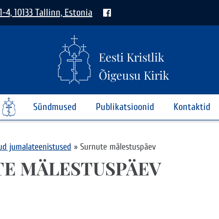
1-4, 10133 Tallinn, Estonia
Eesti Kristlik
Õigeusu Kirik
Sündmused
Publikatsioonid
Kontaktid
kud jumalateenistused
»
Surnute mälestuspäev
TE MÄLESTUSPÄEV