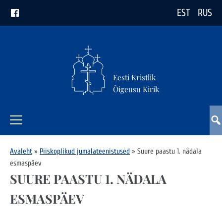
EST
RUS
Eesti Kristlik
Õigeusu Kirik
Avaleht
»
Piiskoplikud jumalateenistused
»
Suure paastu 1. nädala
esmaspäev
SUURE PAASTU 1. NÄDALA
ESMASPÄEV