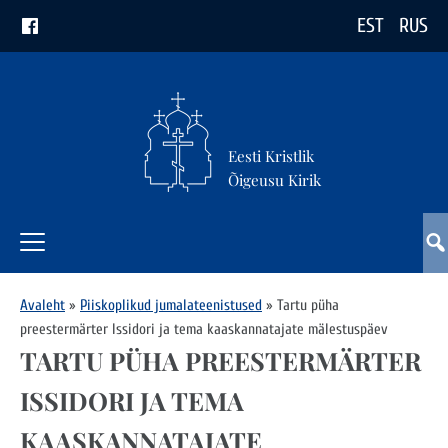
EST
RUS
Eesti Kristlik
Õigeusu Kirik
Avaleht
»
Piiskoplikud jumalateenistused
»
Tartu püha
preestermärter Issidori ja tema kaaskannatajate mälestuspäev
TARTU PÜHA PREESTERMÄRTER
ISSIDORI JA TEMA
KAASKANNATAJATE