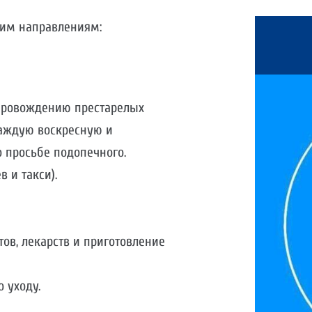
щим направлениям:
опровождению престарелых
каждую воскресную и
о просьбе подопечного.
 и такси).
ов, лекарств и приготовление
 уходу.