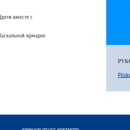
(дети вместе с
 Пасхальной ярмарке
РУК
Piisk