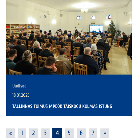
Uudised
18.01.2025
TALLINNAS TOIMUS MPEÕK TÄISKOGU KOLMAS ISTUNG
4
«
1
2
3
5
6
7
»