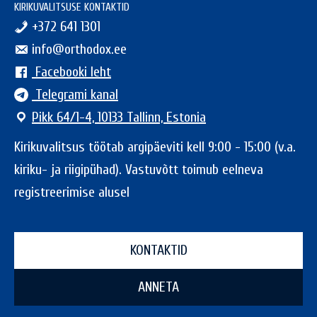
KIRIKUVALITSUSE KONTAKTID
+372 641 1301
info@orthodox.ee
Facebooki leht
Telegrami kanal
Pikk 64/1-4, 10133 Tallinn, Estonia
Kirikuvalitsus töötab argipäeviti kell 9:00 - 15:00 (v.a.
kiriku- ja riigipühad). Vastuvõtt toimub eelneva
registreerimise alusel
KONTAKTID
ANNETA