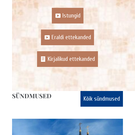
Istungid
Eraldi ettekanded
Kirjalikud ettekanded
SÜNDMUSED
Kõik sündmused