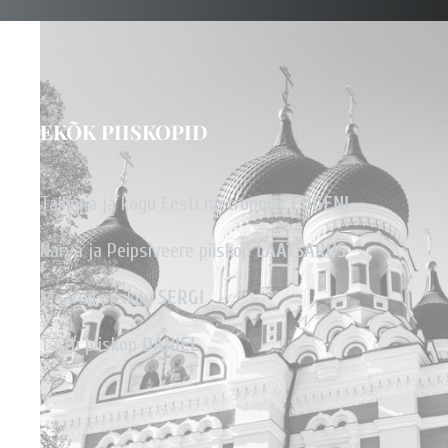
EKÕK PIISKOPID
Tallinna ja kogu Eesti metropoliit
EUGENI
Narva ja Peipsiveere piiskop
LAATSARUS
Maardu piiskop
SERGI
Tartu piiskop
DANIEL