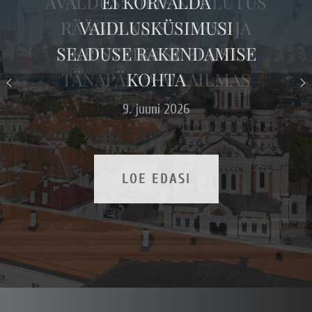
AVALDUS: MEIE KUULUTUS
RÄÄGIB KRISTUSEST JA
KRISTLIKUST ELUST
TÄNAPÄEVA MAAILMAS
27. mai 2026
LOE EDASI