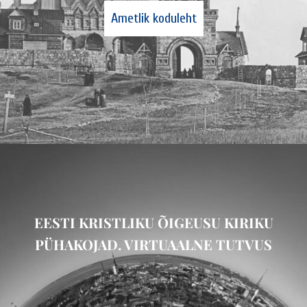
Ametlik koduleht
EESTI KRISTLIKU ÕIGEUSU KIRIKU
PÜHAKOJAD. VIRTUAALNE TUTVUS