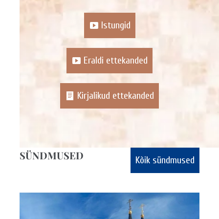
Istungid
Eraldi ettekanded
Kirjalikud ettekanded
SÜNDMUSED
Kõik sündmused