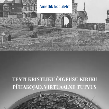
Ametlik koduleht
EESTI KRISTLIKU ÕIGEUSU KIRIKU
PÜHAKOJAD. VIRTUAALNE TUTVUS