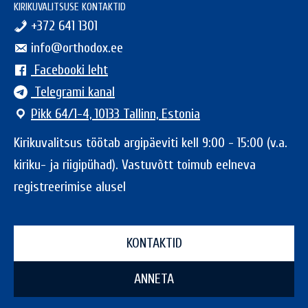
KIRIKUVALITSUSE KONTAKTID
+372 641 1301
info@orthodox.ee
Facebooki leht
Telegrami kanal
Pikk 64/1-4, 10133 Tallinn, Estonia
Kirikuvalitsus töötab argipäeviti kell 9:00 - 15:00 (v.a.
kiriku- ja riigipühad). Vastuvõtt toimub eelneva
registreerimise alusel
KONTAKTID
ANNETA