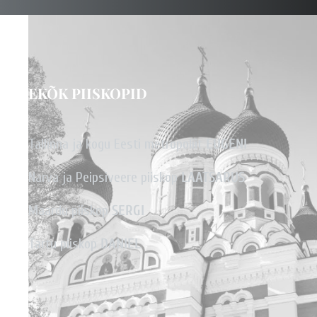
EKÕK PIISKOPID
Tallinna ja kogu Eesti metropoliit
EUGENI
Narva ja Peipsiveere piiskop
LAATSARUS
Maardu piiskop
SERGI
Tartu piiskop
DANIEL