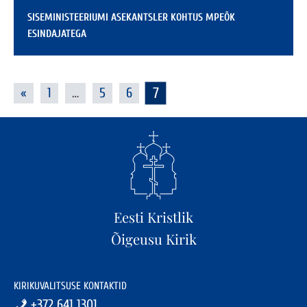
SISEMINISTEERIUMI ASEKANTSLER KOHTUS MPEÕK
ESINDAJATEGA
7
«
1
…
5
6
Eesti Kristlik
Õigeusu Kirik
KIRIKUVALITSUSE KONTAKTID
+372 641 1301